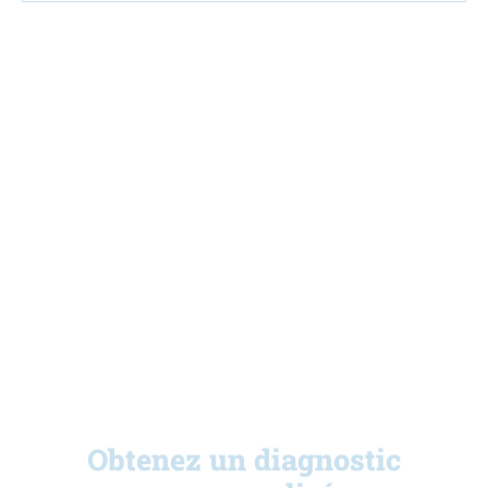
Nous sommes là pour
vous conseiller
et vous accompagner
dans votre projet.
Obtenez un diagnostic